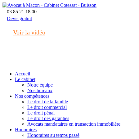
03 85 21 18 00
Devis gratuit
Voir la vidéo
macon@cotessat-avocat.fr
Accueil
Le cabinet
Notre équipe
Nos bureaux
Nos compétences
Le droit de la famille
Le droit commercial
Le droit pénal
Le droit des garanties
Avocats mandataires en transaction immobilière
Honoraires
Honoraires au temps passé